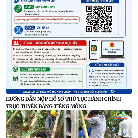
HƯỚNG DẪN NỘP HỒ SƠ THỦ TỤC HÀNH CHÍNH
TRỰC TUYẾN BẰNG TIẾNG MÔNG