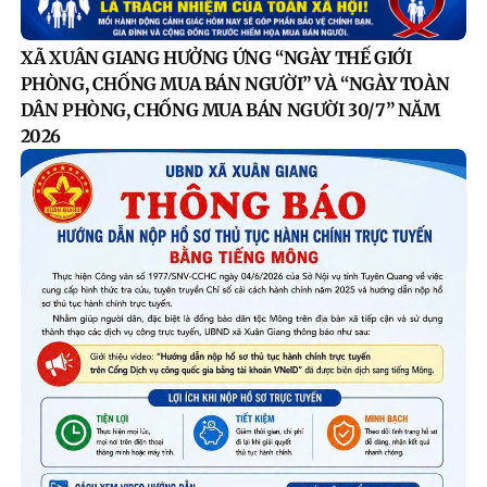
XÃ XUÂN GIANG HƯỞNG ỨNG “NGÀY THẾ GIỚI
PHÒNG, CHỐNG MUA BÁN NGƯỜI” VÀ “NGÀY TOÀN
DÂN PHÒNG, CHỐNG MUA BÁN NGƯỜI 30/7” NĂM
2026