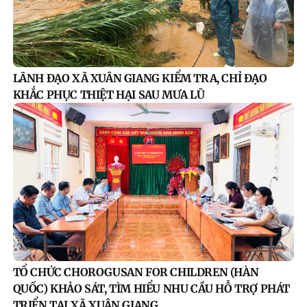
LÃNH ĐẠO XÃ XUÂN GIANG KIỂM TRA, CHỈ ĐẠO
KHẮC PHỤC THIỆT HẠI SAU MƯA LŨ
TỔ CHỨC CHOROGUSAN FOR CHILDREN (HÀN
QUỐC) KHẢO SÁT, TÌM HIỂU NHU CẦU HỖ TRỢ PHÁT
TRIỂN TẠI XÃ XUÂN GIANG