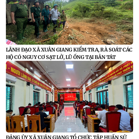
LÃNH ĐẠO XÃ XUÂN GIANG KIỂM TRA, RÀ SOÁT CÁC
HỘ CÓ NGUY CƠ SẠT LỞ, LŨ ỐNG TẠI BẢN TÁT
ĐẢNG ỦY XÃ XUÂN GIANG TỔ CHỨC TẬP HUẤN SỬ