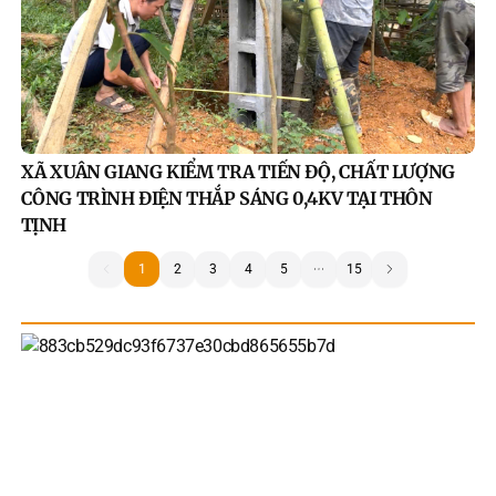
XÃ XUÂN GIANG KIỂM TRA TIẾN ĐỘ, CHẤT LƯỢNG
CÔNG TRÌNH ĐIỆN THẮP SÁNG 0,4KV TẠI THÔN
TỊNH
1
1
2
3
4
5
15