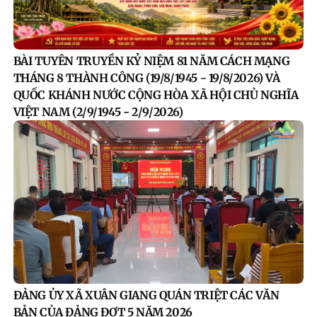
BÀI TUYÊN TRUYỀN KỶ NIỆM 81 NĂM CÁCH MẠNG
THÁNG 8 THÀNH CÔNG (19/8/1945 - 19/8/2026) VÀ
QUỐC KHÁNH NƯỚC CỘNG HÒA XÃ HỘI CHỦ NGHĨA
VIỆT NAM (2/9/1945 - 2/9/2026)
ĐẢNG ỦY XÃ XUÂN GIANG QUÁN TRIỆT CÁC VĂN
BẢN CỦA ĐẢNG ĐỢT 5 NĂM 2026