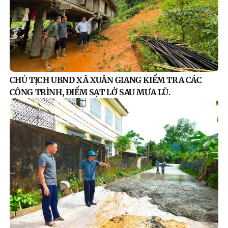
CHỦ TỊCH UBND XÃ XUÂN GIANG KIỂM TRA CÁC
CÔNG TRÌNH, ĐIỂM SẠT LỞ SAU MƯA LŨ.