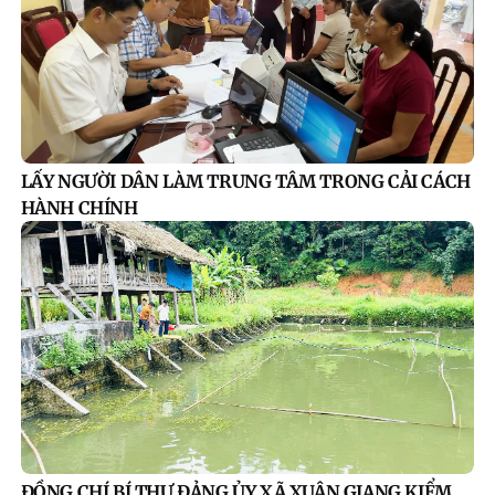
LẤY NGƯỜI DÂN LÀM TRUNG TÂM TRONG CẢI CÁCH
HÀNH CHÍNH
ĐỒNG CHÍ BÍ THƯ ĐẢNG ỦY XÃ XUÂN GIANG KIỂM