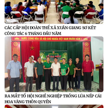
CÁC CẤP HỘI ĐOÀN THỂ XÃ XUÂN GIANG SƠ KẾT
CÔNG TÁC 6 THÁNG ĐẦU NĂM
RA MẮT TỔ HỘI NGHỀ NGHIỆP TRỒNG LÚA NẾP CÁI
HOA VÀNG THÔN QUYỀN