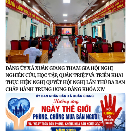
ĐẢNG ỦY XÃ XUÂN GIANG THAM GIA HỘI NGHỊ
NGHIÊN CỨU, HỌC TẬP, QUÁN TRIỆT VÀ TRIỂN KHAI
THỰC HIỆN NGHỊ QUYẾT HỘI NGHỊ LẦN THỨ BA BAN
CHẤP HÀNH TRUNG ƯƠNG ĐẢNG KHÓA XIV