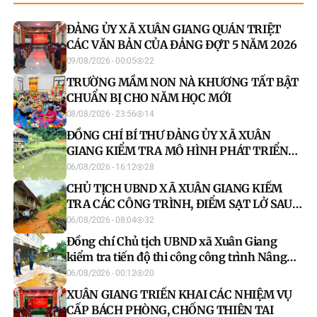
ĐẢNG ỦY XÃ XUÂN GIANG QUÁN TRIỆT
CÁC VĂN BẢN CỦA ĐẢNG ĐỢT 5 NĂM 2026
09/08/2026 - 00:05
22
TRƯỜNG MẦM NON NÀ KHƯƠNG TẤT BẬT
CHUẨN BỊ CHO NĂM HỌC MỚI
08/08/2026 - 23:56
14
ĐỒNG CHÍ BÍ THƯ ĐẢNG ỦY XÃ XUÂN
GIANG KIỂM TRA MÔ HÌNH PHÁT TRIỂN
KINH TẾ SAU MƯA LŨ
06/08/2026 - 16:12
28
CHỦ TỊCH UBND XÃ XUÂN GIANG KIỂM
TRA CÁC CÔNG TRÌNH, ĐIỂM SẠT LỞ SAU
MƯA LŨ.
06/08/2026 - 08:04
32
Đồng chí Chủ tịch UBND xã Xuân Giang
kiểm tra tiến độ thi công công trình Nâng
cấp, cải tạo đường trục thôn, đoạn từ Trường
06/08/2026 - 00:12
20
Mầm non đến khu vực dân cư tổ 3 thôn
XUÂN GIANG TRIỂN KHAI CÁC NHIỆM VỤ
Tịnh.
CẤP BÁCH PHÒNG, CHỐNG THIÊN TAI