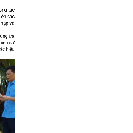
công tác
iên các
nhập và
 dùng ưa
hiện sự
ác hiệu