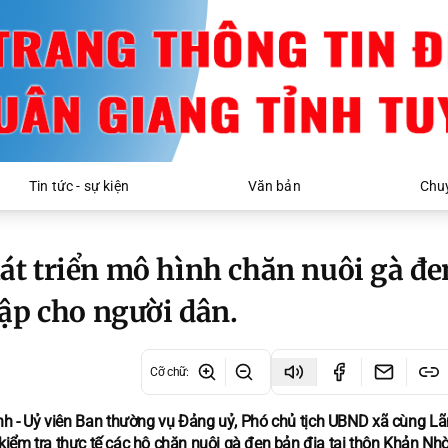
Tin tức - sự kiện
Văn bản
Chuy
t triển mô hình chăn nuôi gà đe
ập cho người dân.
Cỡ chữ
:
 - Uỷ viên Ban thường vụ Đảng uỷ, Phó chủ tịch UBND xã cùng Lã
iểm tra thực tế các hộ chăn nuôi gà đen bản địa tại thôn Khản Nhờ