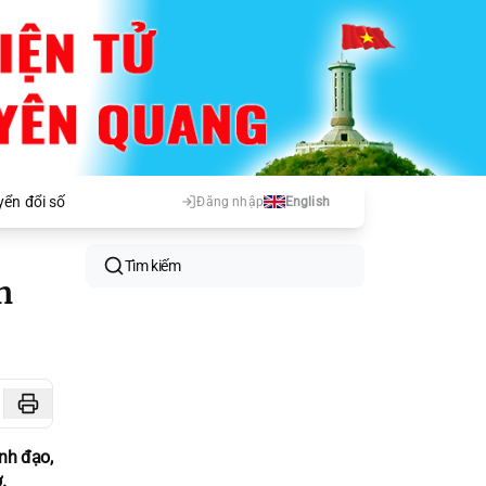
ển đổi số
Đăng nhập
English
Tìm kiếm
n
nh đạo,
.