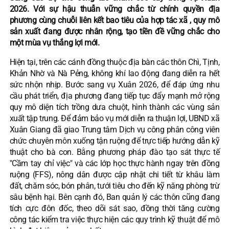
2026. Với sự hậu thuẫn vững chắc từ chính quyền địa
phương cùng chuỗi liên kết bao tiêu của hợp tác xã , quy mô
sản xuất đang được nhân rộng, tạo tiền đề vững chắc cho
một mùa vụ thắng lợi mới.
Hiện tại, trên các cánh đồng thuộc địa bàn các thôn Chì, Tịnh,
Khản Nhờ và Nà Pẻng, không khí lao động đang diễn ra hết
sức nhộn nhịp. Bước sang vụ Xuân 2026, để đáp ứng nhu
cầu phát triển, địa phương đang tiếp tục đẩy mạnh mở rộng
quy mô diện tích trồng dưa chuột, hình thành các vùng sản
xuất tập trung. Để đảm bảo vụ mới diễn ra thuận lợi, UBND xã
Xuân Giang đã giao Trung tâm Dịch vụ công phân công viên
chức chuyên môn xuống tận ruộng để trực tiếp hướng dẫn kỹ
thuật cho bà con. Bằng phương pháp đào tạo sát thực tế
"Cầm tay chỉ việc" và các lớp học thực hành ngay trên đồng
ruộng (FFS), nông dân được cập nhật chi tiết từ khâu làm
đất, chăm sóc, bón phân, tưới tiêu cho đến kỹ năng phòng trừ
sâu bệnh hại. Bên cạnh đó, Ban quản lý các thôn cũng đang
tích cực đôn đốc, theo dõi sát sao, đồng thời tăng cường
công tác kiểm tra việc thực hiện các quy trình kỹ thuật để mô