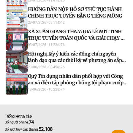
29/07/2026 - 11:41
26
BÁN NGƯỜI 30/7” NĂM 2026
HƯỚNG DẪN NỘP HỒ SƠ THỦ TỤC HÀNH
CHÍNH TRỰC TUYẾN BẰNG TIẾNG MÔNG
29/07/2026 - 09:11
42
XÃ XUÂN GIANG THAM GIA LỄ MÍT TINH
TRỰC TUYẾN TOÀN QUỐC VÀ GIẢI CHẠY BỘ
PHONG TRÀO
03/07/2026 - 11:23
76
Hội nghị lấy ý kiến các đồng chí nguyên
lãnh đạo qua các thời kỳ về phương án sắp
xếp thôn
23/06/2026 - 08:49
76
Quỹ Tín dụng nhân dân phối hợp với Công
an xã diễn tập phòng chống tội phạm cướp
tài sản
18/06/2026 - 10:22
74
Thống kê truy cập
74
Số người online:
52.108
Số lượt truy cập tháng: