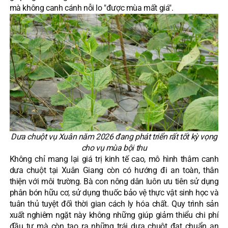
mà không canh cánh nỗi lo "được mùa mất giá".
Dưa chuột vụ Xuân năm 2026 đang phát triển rất tốt kỳ vọng
cho vụ mùa bội thu
Không chỉ mang lại giá trị kinh tế cao, mô hình thâm canh
dưa chuột tại Xuân Giang còn có hướng đi an toàn, thân
thiện với môi trường. Bà con nông dân luôn ưu tiên sử dụng
phân bón hữu cơ, sử dụng thuốc bảo vệ thực vật sinh học và
tuân thủ tuyệt đối thời gian cách ly hóa chất. Quy trình sản
xuất nghiêm ngặt này không những giúp giảm thiểu chi phí
đầu tư mà còn tạo ra những trái dưa chuột đạt chuẩn an