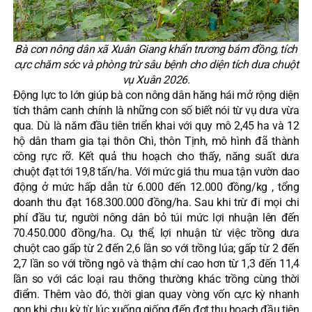
Bà con nông dân xã Xuân Giang khẩn trương bám đồng, tích
cực chăm sóc và phòng trừ sâu bệnh cho diện tích dưa chuột
vụ Xuân 2026.
Động lực to lớn giúp bà con nông dân hăng hái mở rộng diện
tích thâm canh chính là những con số biết nói từ vụ dưa vừa
qua. Dù là năm đầu tiên triển khai với quy mô 2,45 ha và 12
hộ dân tham gia tại thôn Chì, thôn Tịnh, mô hình đã thành
công rực rỡ. Kết quả thu hoạch cho thấy, năng suất dưa
chuột đạt tới 19,8 tấn/ha. Với mức giá thu mua tận vườn dao
động ở mức hấp dẫn từ 6.000 đến 12.000 đồng/kg , tổng
doanh thu đạt 168.300.000 đồng/ha. Sau khi trừ đi mọi chi
phí đầu tư, người nông dân bỏ túi mức lợi nhuận lên đến
70.450.000 đồng/ha. Cụ thể, lợi nhuận từ việc trồng dưa
chuột cao gấp từ 2 đến 2,6 lần so với trồng lúa; gấp từ 2 đến
2,7 lần so với trồng ngô và thậm chí cao hơn từ 1,3 đến 11,4
lần so với các loại rau thông thường khác trồng cùng thời
điểm. Thêm vào đó, thời gian quay vòng vốn cực kỳ nhanh
gọn khi chu kỳ từ lúc xuống giống đến đợt thu hoạch đầu tiên