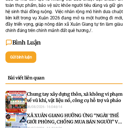
toàn thực phẩm, bảo vệ sức khỏe người tiêu dùng và giữ gìn
hệ sinh thái đồng ruộng. Việc nhân rộng mô hình dưa chuột
liên kết trong vụ Xuân 2026 đang mở ra một hướng đi mới,
đầy triển vọng, giúp nông dân xã Xuân Giang tự tin làm giàu
chính đáng trên chính mảnh đất quê hương./.
Bình Luận
Gửi bình luận
Bài viết liên quan
Chung tay xây dựng thôn, xã không vi phạm
về vũ khí, vật liệu nổ, công cụ hỗ trợ và pháo
06/08/2026 - 16:04
14
XÃ XUÂN GIANG HƯỞNG ỨNG “NGÀY THẾ
GIỚI PHÒNG, CHỐNG MUA BÁN NGƯỜI” VÀ
“NGÀY TOÀN DÂN PHÒNG, CHỐNG MUA