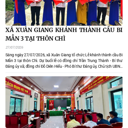
XÃ XUÂN GIANG KHÁNH THÀNH CẦU BI
MẪN 3 TẠI THÔN CHÌ
27/07/2026
Sáng ngày 27/07/2026, xã Xuân Giang tổ chức Lễ khánh thành cầu Bi
Mẫn 3 tại thôn Chì. Dự buổi lễ có đồng chí Trần Trung Thành - Bí thư
Đảng ủy xã; đồng chí Đỗ Diên Hiếu - Phó Bí thư Đảng ủy, Chủ tịch UBND
xã; các đồng chí Thường trực HĐND, lãnh đạo UBND xã; lãnh đạo các
cơ quan, ban, ngành, đoàn thể cùng đông đảo bà con Nhân dân thôn
Chì.