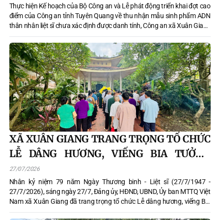
Thực hiện Kế hoạch của Bộ Công an và Lễ phát động triển khai đợt cao
điểm của Công an tỉnh Tuyên Quang về thu nhận mẫu sinh phẩm ADN
thân nhân liệt sĩ chưa xác định được danh tính, Công an xã Xuân Giang
đã tích cực phối hợp với Phòng Văn hóa xã và các đơn vị chức năng tổ
chức rà soát, hướng dẫn và thu nhận mẫu sinh phẩm ADN của thân
nhân các gia đình liệt sĩ trên địa bàn.
XÃ XUÂN GIANG TRANG TRỌNG TỔ CHỨC
LỄ DÂNG HƯƠNG, VIẾNG BIA TƯỞNG
NIỆM CÁC ANH HÙNG LIỆT SĨ
27/07/2026
Nhân kỷ niệm 79 năm Ngày Thương binh - Liệt sĩ (27/7/1947 -
27/7/2026), sáng ngày 27/7, Đảng ủy, HĐND, UBND, Ủy ban MTTQ Việt
Nam xã Xuân Giang đã trang trọng tổ chức Lễ dâng hương, viếng Bia
tưởng niệm các Anh hùng liệt sĩ nhằm tưởng nhớ, tri ân công lao to lớn