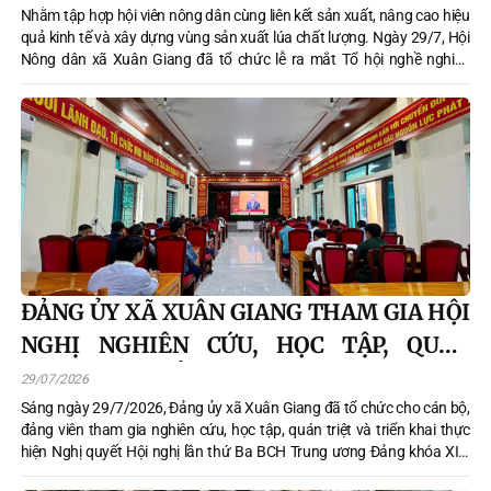
Nhằm tập hợp hội viên nông dân cùng liên kết sản xuất, nâng cao hiệu
quả kinh tế và xây dựng vùng sản xuất lúa chất lượng. Ngày 29/7, Hội
Nông dân xã Xuân Giang đã tổ chức lễ ra mắt Tổ hội nghề nghiệp
trồng lúa nếp cái hoa vàng thôn Quyền.
ĐẢNG ỦY XÃ XUÂN GIANG THAM GIA HỘI
NGHỊ NGHIÊN CỨU, HỌC TẬP, QUÁN
TRIỆT VÀ TRIỂN KHAI THỰC HIỆN NGHỊ
29/07/2026
QUYẾT HỘI NGHỊ LẦN THỨ BA BAN CHẤP
Sáng ngày 29/7/2026, Đảng ủy xã Xuân Giang đã tổ chức cho cán bộ,
đảng viên tham gia nghiên cứu, học tập, quán triệt và triển khai thực
HÀNH TRUNG ƯƠNG ĐẢNG KHÓA XIV
hiện Nghị quyết Hội nghị lần thứ Ba BCH Trung ương Đảng khóa XIV.
Chủ trì tại điểm cầu xã có đồng chí Trần Trung Thành, Bí thư Đảng ủy,