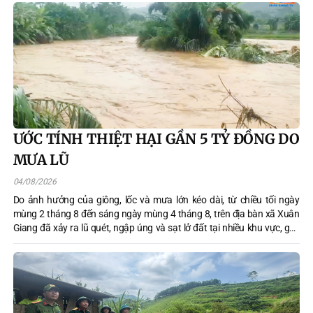
ƯỚC TÍNH THIỆT HẠI GẦN 5 TỶ ĐỒNG DO
MƯA LŨ
04/08/2026
Do ảnh hưởng của giông, lốc và mưa lớn kéo dài, từ chiều tối ngày
mùng 2 tháng 8 đến sáng ngày mùng 4 tháng 8, trên địa bàn xã Xuân
Giang đã xảy ra lũ quét, ngập úng và sạt lở đất tại nhiều khu vực, gây
thiệt hại về sản xuất, hạ tầng, giao thông, công trình thủy lợi và điện
nước. Tổng thiệt hại ban đầu khoảng gần 5 tỷ đồng.