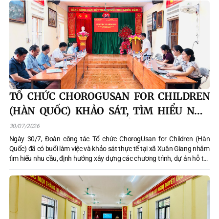
đã trực tiếp kiểm tra tình hình tại các khu vực bị ảnh hưởng, nắm bắt
thiệt hại và chỉ đạo triển khai các phương án ứng phó, khắc phục hậu
quả.
TỔ CHỨC CHOROGUSAN FOR CHILDREN
(HÀN QUỐC) KHẢO SÁT, TÌM HIỂU NHU
CẦU HỖ TRỢ PHÁT TRIỂN TẠI XÃ XUÂN
30/07/2026
GIANG
Ngày 30/7, Đoàn công tác Tổ chức ChorogUsan for Children (Hàn
Quốc) đã có buổi làm việc và khảo sát thực tế tại xã Xuân Giang nhằm
tìm hiểu nhu cầu, định hướng xây dựng các chương trình, dự án hỗ trợ
phát triển trên địa bàn trong thời gian tới.