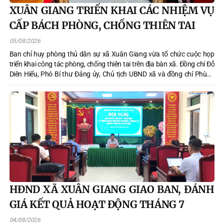
XUÂN GIANG TRIỂN KHAI CÁC NHIỆM VỤ
CẤP BÁCH PHÒNG, CHỐNG THIÊN TAI
05/08/2026
Ban chỉ huy phòng thủ dân sự xã Xuân Giang vừa tổ chức cuộc họp
triển khai công tác phòng, chống thiên tai trên địa bàn xã. Đồng chí Đỗ
Diên Hiếu, Phó Bí thư Đảng ủy, Chủ tịch UBND xã và đồng chí Phùng
Minh Thanh, Phó Chủ tịch UBND xã đồng chủ trì cuộc họp
HĐND XÃ XUÂN GIANG GIAO BAN, ĐÁNH
GIÁ KẾT QUẢ HOẠT ĐỘNG THÁNG 7
04/08/2026