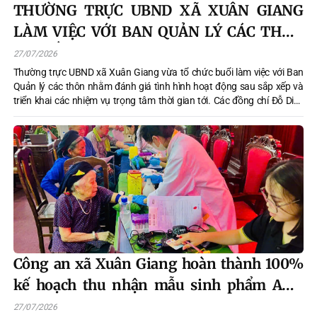
THƯỜNG TRỰC UBND XÃ XUÂN GIANG
LÀM VIỆC VỚI BAN QUẢN LÝ CÁC THÔN
SAU SẮP XẾP
27/07/2026
Thường trực UBND xã Xuân Giang vừa tổ chức buổi làm việc với Ban
Quản lý các thôn nhằm đánh giá tình hình hoạt động sau sắp xếp và
triển khai các nhiệm vụ trọng tâm thời gian tới. Các đồng chí Đỗ Diên
Hiếu - Phó Bí thư, Chủ tịch UBND xã, Phùng Minh Thanh - Phó Chủ tịch
UBND xã, Nguyễn Văn Hoàng - Phó Chủ tịch UBND xã đồng chủ trì buổi
làm việc .
Công an xã Xuân Giang hoàn thành 100%
kế hoạch thu nhận mẫu sinh phẩm ADN
thân nhân liệt sĩ
27/07/2026