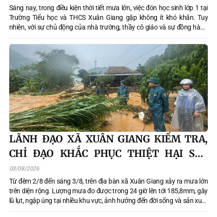
Sáng nay, trong điều kiện thời tiết mưa lớn, việc đón học sinh lớp 1 tại
Trường Tiểu học và THCS Xuân Giang gặp không ít khó khăn. Tuy
nhiên, với sự chủ động của nhà trường, thầy cô giáo và sự đồng hành
của phụ huynh, các em học sinh vẫn được đón đến trường an toàn, chu
đáo.
LÃNH ĐẠO XÃ XUÂN GIANG KIỂM TRA,
CHỈ ĐẠO KHẮC PHỤC THIỆT HẠI SAU
MƯA LŨ
03/08/2026
Từ đêm 2/8 đến sáng 3/8, trên địa bàn xã Xuân Giang xảy ra mưa lớn
trên diện rộng. Lượng mưa đo được trong 24 giờ lên tới 185,8mm, gây
lũ lụt, ngập úng tại nhiều khu vực, ảnh hưởng đến đời sống và sản xuất
của người dân. Ngay sau khi mưa lớn xảy ra, lãnh đạo xã Xuân Giang