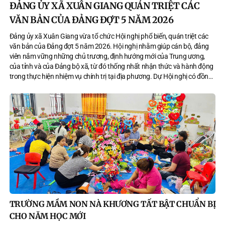
ĐẢNG ỦY XÃ XUÂN GIANG QUÁN TRIỆT CÁC
VĂN BẢN CỦA ĐẢNG ĐỢT 5 NĂM 2026
Đảng ủy xã Xuân Giang vừa tổ chức Hội nghị phổ biến, quán triệt các
văn bản của Đảng đợt 5 năm 2026. Hội nghị nhằm giúp cán bộ, đảng
viên nắm vững những chủ trương, định hướng mới của Trung ương,
của tỉnh và của Đảng bộ xã, từ đó thống nhất nhận thức và hành động
trong thực hiện nhiệm vụ chính trị tại địa phương. Dự Hội nghị có đồng
chí Trần Trung Thành - Bí thư Đảng ủy, Chủ tịch HĐND xã; đồng chí
Nguyễn Thị Quyên - Phó Bí thư Thường trực Đảng ủy; đồng chí Đỗ Diên
Hiếu - Phó Bí thư Đảng ủy, Chủ tịch UBND xã; cùng các đồng chí trong
Thường trực Đảng ủy, HĐND, UBND, Ủy ban MTTQ xã; Ban Thường vụ,
Ban Chấp hành Đảng bộ xã; lãnh đạo các cơ quan, ban, ngành, đoàn
thể và đội ngũ cấp ủy các chi bộ trực thuộc.
TRƯỜNG MẦM NON NÀ KHƯƠNG TẤT BẬT CHUẨN BỊ
CHO NĂM HỌC MỚI