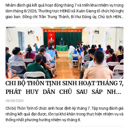
Nhằm đánh giá kết quả hoạt động tháng 7 và triển khai nhiệm vụ trọng
tâm tháng 8/2026, Thường trực HĐND xã Xuân Giang tổ chức hội nghị
giao ban. Đồng chí Trần Trung Thành, Bí thư Đảng ủy, Chủ tịch HĐND
xã chủ trì hội nghị.
CHI BỘ THÔN TỊNH SINH HOẠT THÁNG 7,
PHÁT HUY DÂN CHỦ SAU SÁP NHẬP
THÔN
04/08/2026
Chi bộ Thôn Tịnh tổ chức sinh hoạt định kỳ tháng 7. Tập trung đánh giá
những kết quả đạt được, tồn tại khó khăn trong thực hiện nhiệm vụ và
thống nhất phương hướng nhiệm vụ tháng 8.