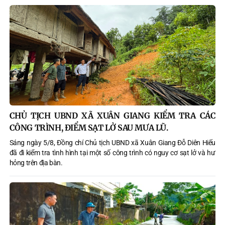
CHỦ TỊCH UBND XÃ XUÂN GIANG KIỂM TRA CÁC
CÔNG TRÌNH, ĐIỂM SẠT LỞ SAU MƯA LŨ.
Sáng ngày 5/8, Đồng chí Chủ tịch UBND xã Xuân Giang Đỗ Diên Hiếu
đã đi kiểm tra tình hình tại một số công trình có nguy cơ sạt lở và hư
hỏng trên địa bàn.