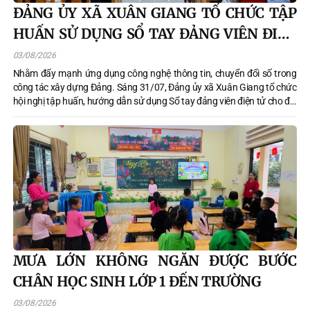
ĐẢNG ỦY XÃ XUÂN GIANG TỔ CHỨC TẬP
HUẤN SỬ DỤNG SỔ TAY ĐẢNG VIÊN ĐIỆN
TỬ
03/08/2026
Nhằm đẩy mạnh ứng dụng công nghệ thông tin, chuyển đổi số trong
công tác xây dựng Đảng. Sáng 31/07, Đảng ủy xã Xuân Giang tổ chức
hội nghị tập huấn, hướng dẫn sử dụng Sổ tay đảng viên điện tử cho đội
ngũ cán bộ, đảng viên trên địa bàn xã. Đồng chí Nguyễn Thị Quyên -
Phó Bí thư Thường trực Đảng uỷ xã chủ trì và điều hành buổi tập huấn.
MƯA LỚN KHÔNG NGĂN ĐƯỢC BƯỚC
CHÂN HỌC SINH LỚP 1 ĐẾN TRƯỜNG
03/08/2026