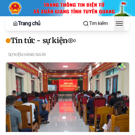
Trang chủ
Tìm kiếm
Toggle
Tin tức - sự kiện
0
SỰ KIỆN HÀNG NGÀY