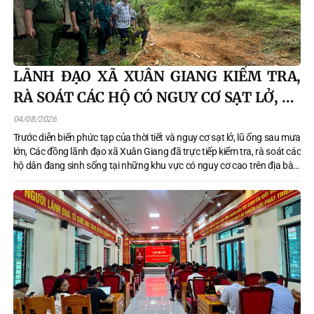
LÃNH ĐẠO XÃ XUÂN GIANG KIỂM TRA,
RÀ SOÁT CÁC HỘ CÓ NGUY CƠ SẠT LỞ, LŨ
ỐNG TẠI BẢN TÁT
04/08/2026
Trước diễn biến phức tạp của thời tiết và nguy cơ sạt lở, lũ ống sau mưa
lớn, Các đồng lãnh đạo xã Xuân Giang đã trực tiếp kiểm tra, rà soát các
hộ dân đang sinh sống tại những khu vực có nguy cơ cao trên địa bàn,
nhằm chủ động phương án đảm bảo an toàn tính mạng và tài sản cho
nhân dân.