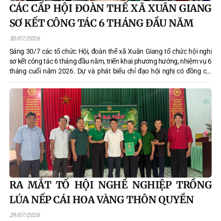
CÁC CẤP HỘI ĐOÀN THỂ XÃ XUÂN GIANG
SƠ KẾT CÔNG TÁC 6 THÁNG ĐẦU NĂM
30/07/2026
Sáng 30/7 các tổ chức Hội, đoàn thể xã Xuân Giang tổ chức hội nghị
sơ kết công tác 6 tháng đầu năm, triển khai phương hướng, nhiệm vụ 6
tháng cuối năm 2026. Dự và phát biểu chỉ đạo hội nghị có đồng chí
Trần Trung Thành - Bí thư Đảng uỷ, Chủ tịch HĐND xã, thường trực
HĐND - UBND, Ủy ban MTTQ xã; đại diện các ban, ngành, đoàn thể
cùng cán bộ, hội viên, đoàn viên trên địa bàn.
RA MẮT TỔ HỘI NGHỀ NGHIỆP TRỒNG
LÚA NẾP CÁI HOA VÀNG THÔN QUYỀN
29/07/2026