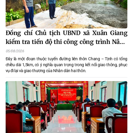
Đồng chí Chủ tịch UBND xã Xuân Giang
kiểm tra tiến độ thi công công trình Nâng
cấp, cải tạo đường trục thôn, đoạn từ
05/08/2026
Trường Mầm non đến khu vực dân cư tổ 3
Đây là một đoạn thuộc tuyến đường liên thôn Chang – Tịnh có tổng
chiều dài 1,5km, có ý nghĩa quan trọng trong kết nối giao thông, phục
thôn Tịnh.
vụ đi lại và giao thương của Nhân dân hai thôn.