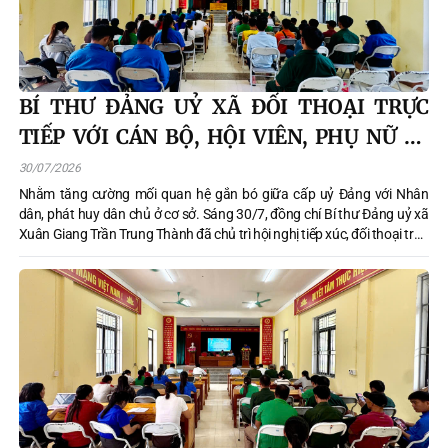
BÍ THƯ ĐẢNG UỶ XÃ ĐỐI THOẠI TRỰC
TIẾP VỚI CÁN BỘ, HỘI VIÊN, PHỤ NỮ VÀ
NHÂN DÂN TRÊN ĐỊA BÀN XÃ
30/07/2026
Nhằm tăng cường mối quan hệ gắn bó giữa cấp uỷ Đảng với Nhân
dân, phát huy dân chủ ở cơ sở. Sáng 30/7, đồng chí Bí thư Đảng uỷ xã
Xuân Giang Trần Trung Thành đã chủ trì hội nghị tiếp xúc, đối thoại trực
tiếp với cán bộ, hội viên, đoàn viên và nhân dân trên địa bàn xã.