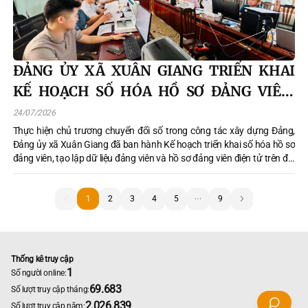
ĐẢNG ỦY XÃ XUÂN GIANG TRIỂN KHAI
KẾ HOẠCH SỐ HÓA HỒ SƠ ĐẢNG VIÊN,
TẠO LẬP DỮ LIỆU ĐẢNG VIÊN ĐIỆN TỬ
24/07/2026
Thực hiện chủ trương chuyển đổi số trong công tác xây dựng Đảng,
Đảng ủy xã Xuân Giang đã ban hành Kế hoạch triển khai số hóa hồ sơ
đảng viên, tạo lập dữ liệu đảng viên và hồ sơ đảng viên điện tử trên địa
bàn xã, góp phần hiện đại hóa công tác quản lý đảng viên và xây dựng
cơ sở dữ liệu đồng bộ, thống nhất.
1
1
2
3
4
5
9
Thống kê truy cập
1
Số người online:
69.683
Số lượt truy cập tháng:
2.026.839
Số lượt truy cập năm: