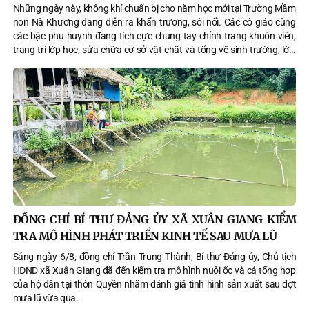
Những ngày này, không khí chuẩn bị cho năm học mới tại Trường Mầm
non Nà Khương đang diễn ra khẩn trương, sôi nổi. Các cô giáo cùng
các bậc phụ huynh đang tích cực chung tay chỉnh trang khuôn viên,
trang trí lớp học, sửa chữa cơ sở vật chất và tổng vệ sinh trường, lớp,
sẵn sàng đón trẻ trở lại trường trong năm học 2026–2027.
ĐỒNG CHÍ BÍ THƯ ĐẢNG ỦY XÃ XUÂN GIANG KIỂM
TRA MÔ HÌNH PHÁT TRIỂN KINH TẾ SAU MƯA LŨ
Sáng ngày 6/8, đồng chí Trần Trung Thành, Bí thư Đảng ủy, Chủ tịch
HĐND xã Xuân Giang đã đến kiểm tra mô hình nuôi ốc và cá tổng hợp
của hộ dân tại thôn Quyền nhằm đánh giá tình hình sản xuất sau đợt
mưa lũ vừa qua.